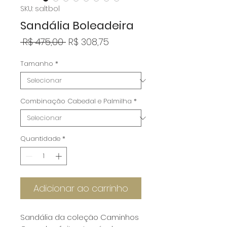
SKU: saltbol
Sandália Boleadeira
Preço
Preço
 R$ 475,00 
R$ 308,75
normal
promocional
Tamanho
*
Combinação Cabedal e Palmilha
*
Quantidade
*
Adicionar ao carrinho
Sandália da coleção Caminhos