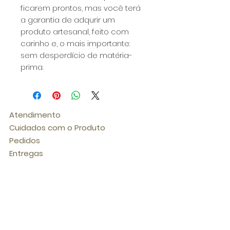
ficarem prontos, mas você terá
a garantia de adqurir um
produto artesanal, feito com
carinho e, o mais importante:
sem desperdício de matéria-
prima.
Atendimento
Cuidados com o Produto
Pedidos
Entregas
Trocas e Devoluções
Termos de Uso e Política
de Privacidade
Suport
e