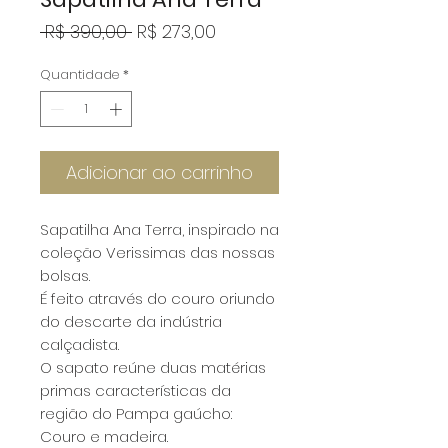
Preço
Preço
 R$ 390,00 
R$ 273,00
normal
promocional
Quantidade
*
Adicionar ao carrinho
Sapatilha Ana Terra, inspirado na
coleção Verissimas das nossas
bolsas.
É feito através do couro oriundo
do descarte da indústria
calçadista.
O sapato reúne duas matérias
primas características da
região do Pampa gaúcho:
Couro e madeira.