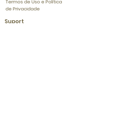
Termos de Uso e Política
de Privacidade
Suport
e
Seja um Revendedor
Termos e Privacidade
©2019 Dona Rufina. Todos os direitos
reservados.
CNPJ
30.669.872
/0001-08 - Devanir
Cabral Bulcão MEI
Rua Venâncio Aires, 48 E - Bagé/RS -
CEP 96400-461
+55 51 99936.9845
-
info@donarufina.com
Entrega dos produtos em até 15 dias
úteis