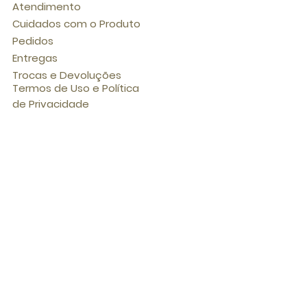
Atendimento
Cuidados com o Produto
Pedidos
Entregas
Trocas e Devoluções
Termos de Uso e Política
de Privacidade
Suport
e
Seja um Revendedor
Termos e Privacidade
©2019 Dona Rufina. Todos os direitos
reservados.
CNPJ
30.669.872
/0001-08 - Devanir
Cabral Bulcão MEI
Rua Venâncio Aires, 48 E - Bagé/RS -
CEP 96400-461